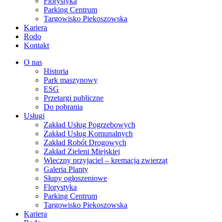
Florystyka
Parking Centrum
Targowisko Piekoszowska
Kariera
Rodo
Kontakt
O nas
Historia
Park maszynowy
ESG
Przetargi publiczne
Do pobrania
Usługi
Zakład Usług Pogrzebowych
Zakład Usług Komunalnych
Zakład Robót Drogowych
Zakład Zieleni Miejskiej
Wieczny przyjaciel – kremacja zwierząt
Galeria Planty
Słupy ogłoszeniowe
Florystyka
Parking Centrum
Targowisko Piekoszowska
Kariera