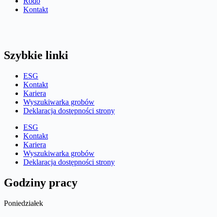
Rodo
Kontakt
Szybkie linki
ESG
Kontakt
Kariera
Wyszukiwarka grobów
Deklaracja dostępności strony
ESG
Kontakt
Kariera
Wyszukiwarka grobów
Deklaracja dostępności strony
Godziny pracy
Poniedziałek