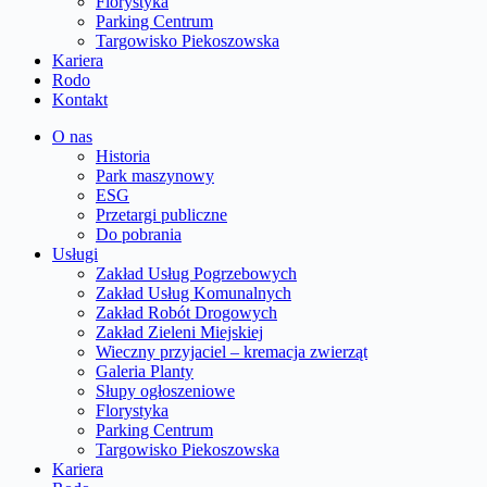
Florystyka
Parking Centrum
Targowisko Piekoszowska
Kariera
Rodo
Kontakt
O nas
Historia
Park maszynowy
ESG
Przetargi publiczne
Do pobrania
Usługi
Zakład Usług Pogrzebowych
Zakład Usług Komunalnych
Zakład Robót Drogowych
Zakład Zieleni Miejskiej
Wieczny przyjaciel – kremacja zwierząt
Galeria Planty
Słupy ogłoszeniowe
Florystyka
Parking Centrum
Targowisko Piekoszowska
Kariera